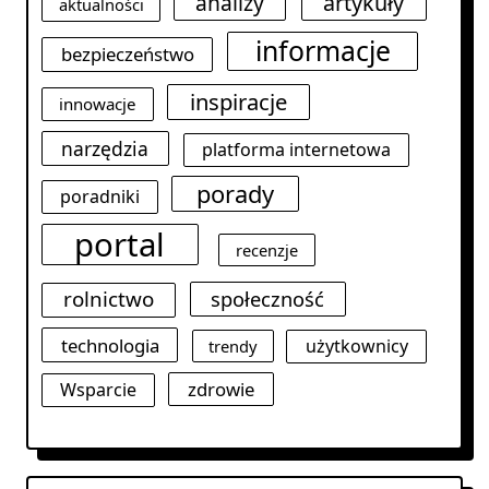
analizy
artykuły
aktualności
informacje
bezpieczeństwo
inspiracje
innowacje
narzędzia
platforma internetowa
porady
poradniki
portal
recenzje
rolnictwo
społeczność
technologia
użytkownicy
trendy
zdrowie
Wsparcie