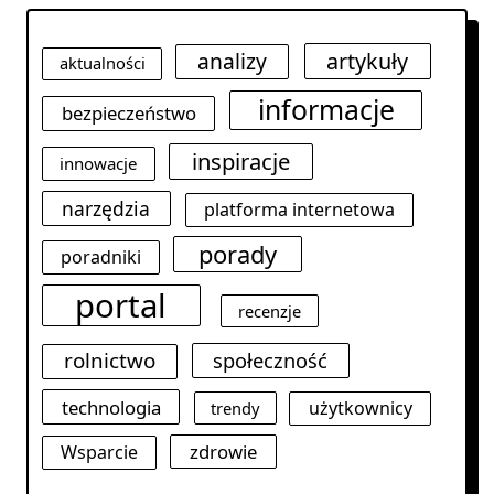
analizy
artykuły
aktualności
informacje
bezpieczeństwo
inspiracje
innowacje
narzędzia
platforma internetowa
porady
poradniki
portal
recenzje
rolnictwo
społeczność
technologia
użytkownicy
trendy
zdrowie
Wsparcie