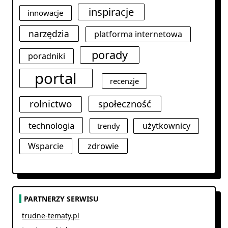
inspiracje
innowacje
narzędzia
platforma internetowa
porady
poradniki
portal
recenzje
rolnictwo
społeczność
technologia
użytkownicy
trendy
zdrowie
Wsparcie
PARTNERZY SERWISU
trudne-tematy.pl