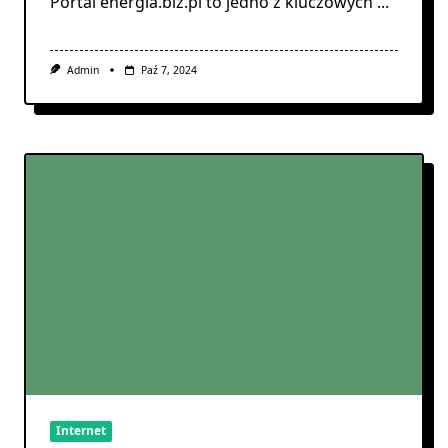
Portal energia.biz.pl to jedno z kluczowych
...
Admin
Paź 7, 2024
Internet