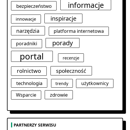
informacje
bezpieczeństwo
inspiracje
innowacje
narzędzia
platforma internetowa
porady
poradniki
portal
recenzje
rolnictwo
społeczność
technologia
użytkownicy
trendy
zdrowie
Wsparcie
PARTNERZY SERWISU