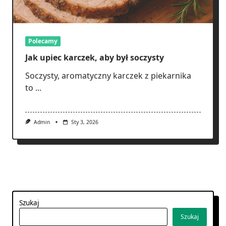
Polecamy
Jak upiec karczek, aby był soczysty
Soczysty, aromatyczny karczek z piekarnika
to
...
Admin
Sty 3, 2026
1
2
Szukaj
Szukaj