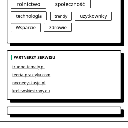
rolnictwo
społeczność
technologia
użytkownicy
trendy
zdrowie
Wsparcie
PARTNERZY SERWISU
trudne-tematy.pl
teoria-praktyka.com
nocnedyskusje.pl
krolewskiestrony.eu