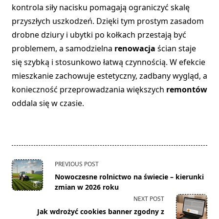
kontrola siły nacisku pomagają ograniczyć skalę
przyszłych uszkodzeń. Dzięki tym prostym zasadom
drobne dziury i ubytki po kołkach przestają być
problemem, a samodzielna
renowacja
ścian staje
się szybką i stosunkowo łatwą czynnością. W efekcie
mieszkanie zachowuje estetyczny, zadbany wygląd, a
konieczność przeprowadzania większych
remontów
oddala się w czasie.
<span
PREVIOUS POST
class="nav-
Nowoczesne rolnictwo na świecie – kierunki
subtitle
zmian w 2026 roku
screen-
NEXT POST
reader-
Jak wdrożyć cookies banner zgodny z