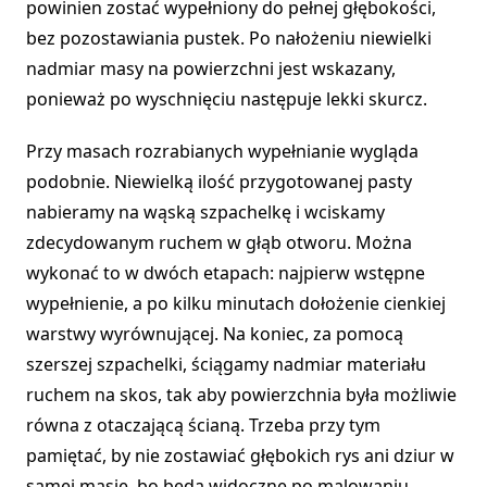
powinien zostać wypełniony do pełnej głębokości,
bez pozostawiania pustek. Po nałożeniu niewielki
nadmiar masy na powierzchni jest wskazany,
ponieważ po wyschnięciu następuje lekki skurcz.
Przy masach rozrabianych wypełnianie wygląda
podobnie. Niewielką ilość przygotowanej pasty
nabieramy na wąską szpachelkę i wciskamy
zdecydowanym ruchem w głąb otworu. Można
wykonać to w dwóch etapach: najpierw wstępne
wypełnienie, a po kilku minutach dołożenie cienkiej
warstwy wyrównującej. Na koniec, za pomocą
szerszej szpachelki, ściągamy nadmiar materiału
ruchem na skos, tak aby powierzchnia była możliwie
równa z otaczającą ścianą. Trzeba przy tym
pamiętać, by nie zostawiać głębokich rys ani dziur w
samej masie, bo będą widoczne po malowaniu.