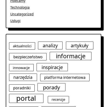
Polecamy
Technologia
Uncategorized
Usługi
analizy
artykuły
aktualności
informacje
bezpieczeństwo
inspiracje
innowacje
narzędzia
platforma internetowa
porady
poradniki
portal
recenzje