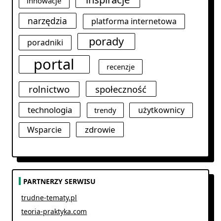
innowacje
narzędzia
platforma internetowa
porady
poradniki
portal
recenzje
rolnictwo
społeczność
technologia
użytkownicy
trendy
zdrowie
Wsparcie
PARTNERZY SERWISU
trudne-tematy.pl
teoria-praktyka.com