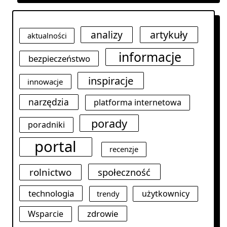
analizy
artykuły
aktualności
informacje
bezpieczeństwo
inspiracje
innowacje
narzędzia
platforma internetowa
porady
poradniki
portal
recenzje
rolnictwo
społeczność
technologia
użytkownicy
trendy
zdrowie
Wsparcie