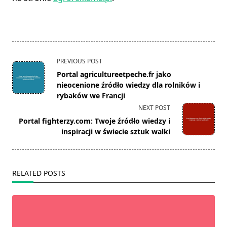
<span
PREVIOUS POST
class="nav-
Portal agricultureetpeche.fr jako
subtitle
nieocenione źródło wiedzy dla rolników i
screen-
rybaków we Francji
reader-
NEXT POST
text">Page</span>
Portal fighterzy.com: Twoje źródło wiedzy i
inspiracji w świecie sztuk walki
RELATED POSTS