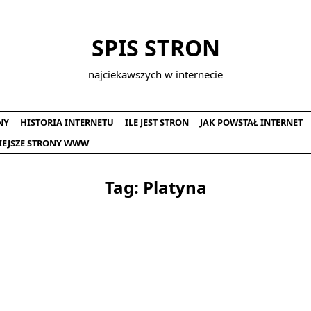
SPIS STRON
najciekawszych w internecie
NY
HISTORIA INTERNETU
ILE JEST STRON
JAK POWSTAŁ INTERNET
IEJSZE STRONY WWW
Tag:
Platyna