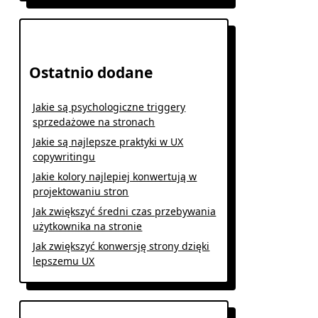
Ostatnio dodane
Jakie są psychologiczne triggery
sprzedażowe na stronach
Jakie są najlepsze praktyki w UX
copywritingu
Jakie kolory najlepiej konwertują w
projektowaniu stron
Jak zwiększyć średni czas przebywania
użytkownika na stronie
Jak zwiększyć konwersję strony dzięki
lepszemu UX