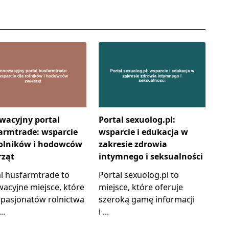
wacyjny portal
Portal sexuolog.pl:
armtrade: wsparcie
wsparcie i edukacja w
rolników i hodowców
zakresie zdrowia
rząt
intymnego i seksualności
al husfarmtrade to
Portal sexuolog.pl to
acyjne miejsce, które
miejsce, które oferuje
 pasjonatów rolnictwa
szeroką gamę informacji
...
i
...