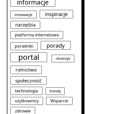
informacje
inspiracje
innowacje
narzędzia
platforma internetowa
porady
poradniki
portal
recenzje
rolnictwo
społeczność
technologia
trendy
użytkownicy
Wsparcie
zdrowie