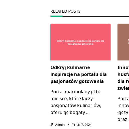
RELATED POSTS
Odkryj kulinarne
Inno
inspiracje na portalu dla
husf
pasjonatów gotowania
dla 
zwie
Portal marmolady.pl to
miejsce, które łączy
Port
pasjonatów kulinariów,
innow
oferując bogaty
...
łączy
oraz
Admin
Lis 7, 2024