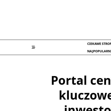
Skip
to
content
CIEKAWE STRO
NAJPOPULARN
Portal cen
kluczowe
inwesto