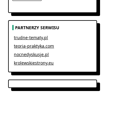
PARTNERZY SERWISU
trudne-tematy.pl
teoria-praktyka.com
nocnedyskusje.pl
krolewskiestrony.eu