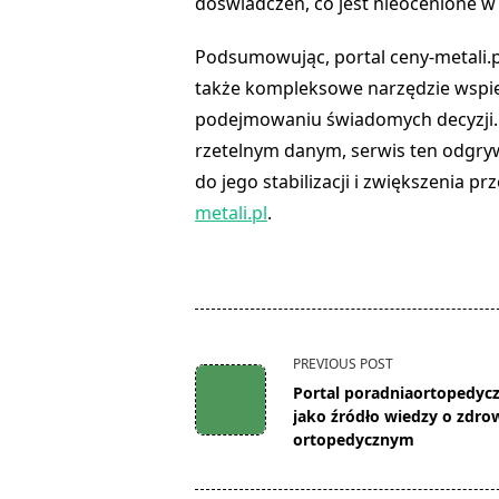
doświadczeń, co jest nieocenione w
Podsumowując, portal ceny-metali.pl 
także kompleksowe narzędzie wspie
podejmowaniu świadomych decyzji. 
rzetelnym danym, serwis ten odgrywa
do jego stabilizacji i zwiększenia p
metali.pl
.
<span
PREVIOUS POST
class="nav-
Portal poradniaortopedycz
subtitle
jako źródło wiedzy o zdro
screen-
ortopedycznym
reader-
text">Page</span>