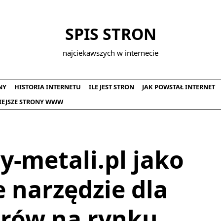
SPIS STRON
najciekawszych w internecie
NY
HISTORIA INTERNETU
ILE JEST STRON
JAK POWSTAŁ INTERNET
IEJSZE STRONY WWW
y-metali.pl jako
 narzędzie dla
rów na rynku