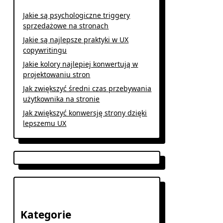
Jakie są psychologiczne triggery
sprzedażowe na stronach
Jakie są najlepsze praktyki w UX
copywritingu
Jakie kolory najlepiej konwertują w
projektowaniu stron
Jak zwiększyć średni czas przebywania
użytkownika na stronie
Jak zwiększyć konwersję strony dzięki
lepszemu UX
Kategorie