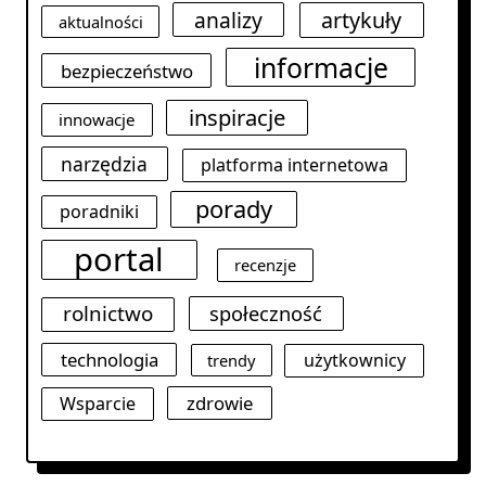
analizy
artykuły
aktualności
informacje
bezpieczeństwo
inspiracje
innowacje
narzędzia
platforma internetowa
porady
poradniki
portal
recenzje
rolnictwo
społeczność
technologia
użytkownicy
trendy
zdrowie
Wsparcie