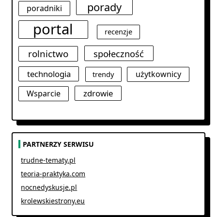
porady
poradniki
portal
recenzje
rolnictwo
społeczność
technologia
użytkownicy
trendy
zdrowie
Wsparcie
PARTNERZY SERWISU
trudne-tematy.pl
teoria-praktyka.com
nocnedyskusje.pl
krolewskiestrony.eu