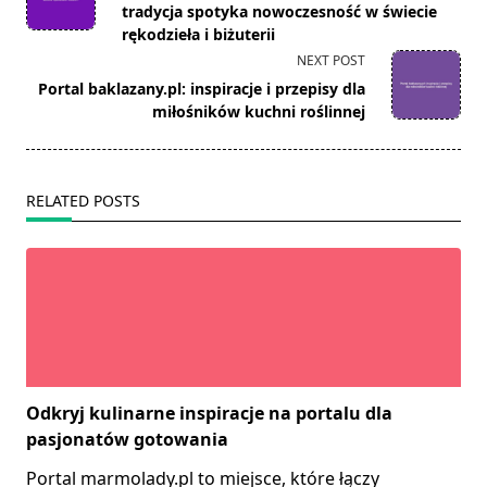
subtitle
tradycja spotyka nowoczesność w świecie
screen-
rękodzieła i biżuterii
reader-
NEXT POST
text">Page</span>
Portal baklazany.pl: inspiracje i przepisy dla
miłośników kuchni roślinnej
RELATED POSTS
Odkryj kulinarne inspiracje na portalu dla
pasjonatów gotowania
Portal marmolady.pl to miejsce, które łączy