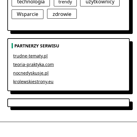
technologia
użytkownicy
trendy
zdrowie
Wsparcie
PARTNERZY SERWISU
trudne-tematy.pl
teoria-praktyka.com
nocnedyskusje.pl
krolewskiestrony.eu