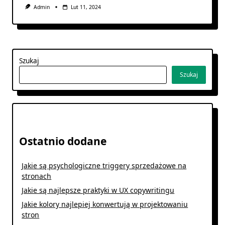
Admin
Lut 11, 2024
Szukaj
Szukaj
Ostatnio dodane
Jakie są psychologiczne triggery sprzedażowe na
stronach
Jakie są najlepsze praktyki w UX copywritingu
Jakie kolory najlepiej konwertują w projektowaniu
stron