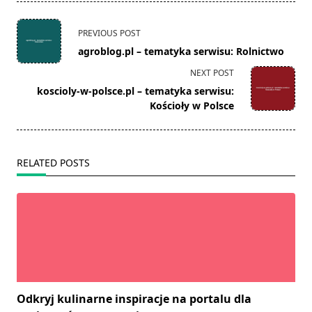
<span
PREVIOUS POST
class="nav-
agroblog.pl – tematyka serwisu: Rolnictwo
subtitle
NEXT POST
screen-
koscioly-w-polsce.pl – tematyka serwisu:
reader-
Kościoły w Polsce
text">Page</span>
RELATED POSTS
Odkryj kulinarne inspiracje na portalu dla