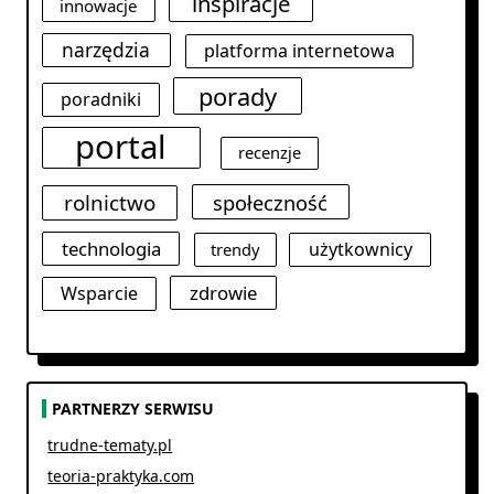
inspiracje
innowacje
narzędzia
platforma internetowa
porady
poradniki
portal
recenzje
rolnictwo
społeczność
technologia
użytkownicy
trendy
zdrowie
Wsparcie
PARTNERZY SERWISU
trudne-tematy.pl
teoria-praktyka.com