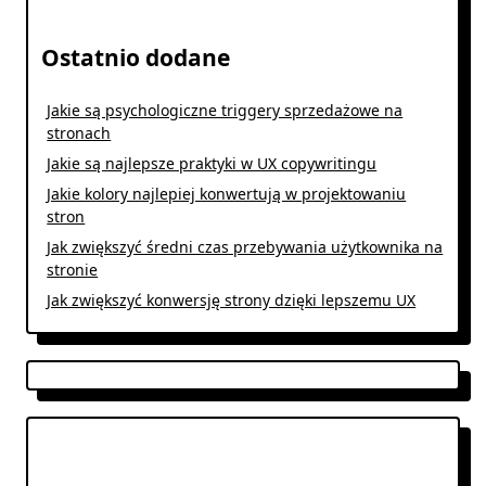
Ostatnio dodane
Jakie są psychologiczne triggery sprzedażowe na
stronach
Jakie są najlepsze praktyki w UX copywritingu
Jakie kolory najlepiej konwertują w projektowaniu
stron
Jak zwiększyć średni czas przebywania użytkownika na
stronie
Jak zwiększyć konwersję strony dzięki lepszemu UX