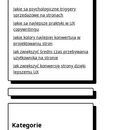
Jakie są psychologiczne triggery
sprzedażowe na stronach
Jakie są najlepsze praktyki w UX
copywritingu
Jakie kolory najlepiej konwertują w
projektowaniu stron
Jak zwiększyć średni czas przebywania
użytkownika na stronie
Jak zwiększyć konwersję strony dzięki
lepszemu UX
Kategorie