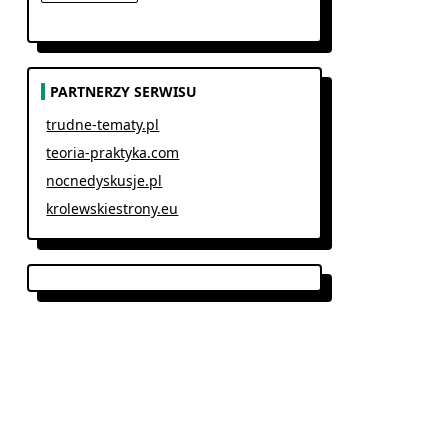
PARTNERZY SERWISU
trudne-tematy.pl
teoria-praktyka.com
nocnedyskusje.pl
krolewskiestrony.eu