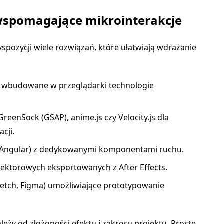
i wspomagające mikrointerakcje
yspozycji wiele rozwiązań, które ułatwiają wdrażanie
 wbudowane w przeglądarki technologie
 GreenSock (GSAP), anime.js czy Velocity.js dla
cji.
, Angular) z dedykowanymi komponentami ruchu.
ektorowych eksportowanych z After Effects.
ketch, Figma) umożliwiające prototypowanie
leży od złożoności efektu i zakresu projektu. Proste