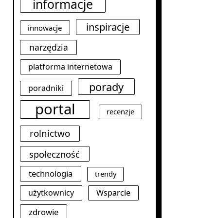
informacje
inspiracje
innowacje
narzędzia
platforma internetowa
porady
poradniki
portal
recenzje
rolnictwo
społeczność
technologia
trendy
użytkownicy
Wsparcie
zdrowie