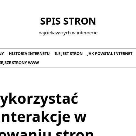
SPIS STRON
najciekawszych w internecie
NY
HISTORIA INTERNETU
ILE JEST STRON
JAK POWSTAŁ INTERNET
IEJSZE STRONY WWW
wykorzystać
nterakcje w
owaniu stron