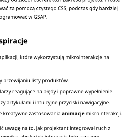
ować za pomocą czystego CSS, podczas gdy bardziej
rogramować w GSAP.
spiracje
aplikacji, które wykorzystują mikrointerakcje na
y przewijaniu listy produktów.
ularzy reagujące na błędy i poprawne wypełnienie.
y artykułami i intuicyjne przyciski nawigacyjne.
ce kreatywne zastosowania
animacje
mikrointerakcji.
cić uwagę na to, jak projektant integrował ruch z
kownika, aby każda interakcja była zarazem