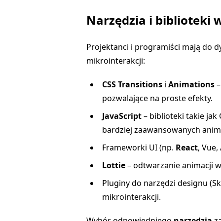
Narzędzia i bibliotek
Projektanci i programiści mają do d
mikrointerakcji:
CSS Transitions
i
Animations
–
pozwalające na proste efekty.
JavaScript
– biblioteki takie jak
bardziej zaawansowanych anima
Frameworki UI (np.
React
, Vue
Lottie
– odtwarzanie animacji w
Pluginy do narzędzi designu (S
mikrointerakcji.
Wybór odpowiedniego
narzędzia
za