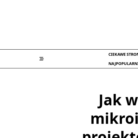
Skip
to
content
CIEKAWE STRO
NAJPOPULARN
Jak 
mikroi
projekt