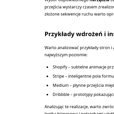
przejścia wystarczy czasem zrealiz
złożone sekwencje ruchu warto op
Przykłady wdrożeń i in
Warto analizować przykłady stron i 
najwyższym poziomie:
Shopify – subtelne animacje prz
Stripe – inteligentne pola form
Medium – płynne przejścia międz
Dribbble – prototypy pokazują
Analizując te realizacje, warto zwró
logiką biznesową i potrzebami użyt