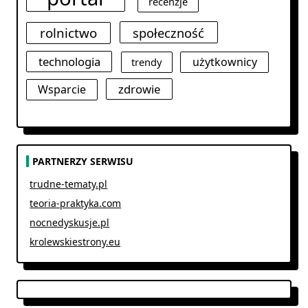
recenzje
rolnictwo
społeczność
technologia
użytkownicy
trendy
zdrowie
Wsparcie
PARTNERZY SERWISU
trudne-tematy.pl
teoria-praktyka.com
nocnedyskusje.pl
krolewskiestrony.eu