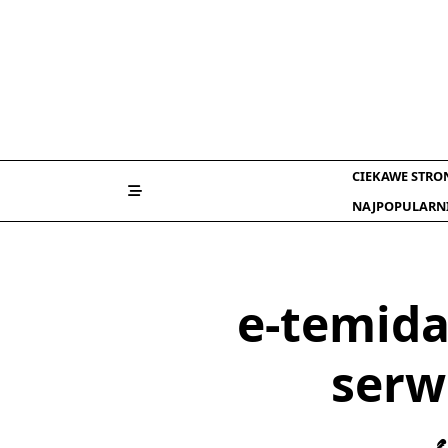
Skip
to
content
CIEKAWE STRO
NAJPOPULARN
e-temida
serw