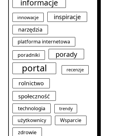
informacje
inspiracje
innowacje
narzędzia
platforma internetowa
porady
poradniki
portal
recenzje
rolnictwo
społeczność
technologia
trendy
użytkownicy
Wsparcie
zdrowie