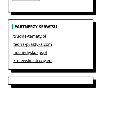
PARTNERZY SERWISU
trudne-tematy.pl
teoria-praktyka.com
nocnedyskusje.pl
krolewskiestrony.eu