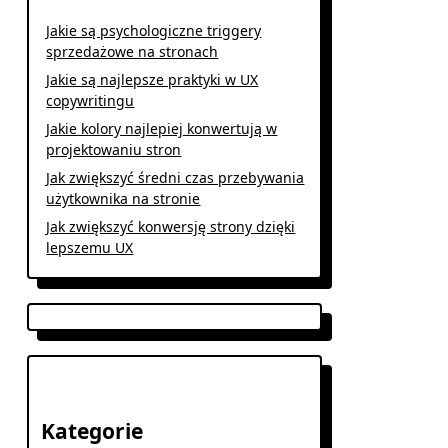
Jakie są psychologiczne triggery
sprzedażowe na stronach
Jakie są najlepsze praktyki w UX
copywritingu
Jakie kolory najlepiej konwertują w
projektowaniu stron
Jak zwiększyć średni czas przebywania
użytkownika na stronie
Jak zwiększyć konwersję strony dzięki
lepszemu UX
Kategorie