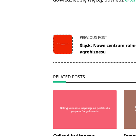
<span
PREVIOUS POST
class="nav-
Śląsk: Nowe centrum rolni
subtitle
agrobiznesu
screen-
reader-
text">Page</span>
RELATED POSTS