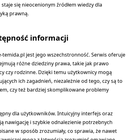
n staje się nieocenionym źródłem wiedzy dla
tyką prawną.
tępność informacji
-temida.pl jest jego wszechstronność. Serwis oferuje
ejmują różne dziedziny prawa, takie jak prawo
acy czy rodzinne. Dzięki temu użytkownicy mogą
jących ich zagadnień, niezależnie od tego, czy są to
iem, czy też bardziej skomplikowane problemy
ępny dla użytkowników. Intuicyjny interfejs oraz
ają nawigację i szybkie odnalezienie potrzebnych
pisane w sposób zrozumiały, co sprawia, że nawet
prawniczej mogą z łatwością zrozumieć omawiane