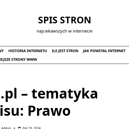
SPIS STRON
najciekawszych w internecie
NY
HISTORIA INTERNETU
ILE JEST STRON
JAK POWSTAŁ INTERNET
IEJSZE STRONY WWW
.pl – tematyka
isu: Prawo
Admin
Paź 29, 2024