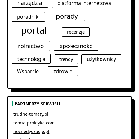
narzędzia
platforma internetowa
porady
poradniki
portal
recenzje
rolnictwo
społeczność
technologia
użytkownicy
trendy
zdrowie
Wsparcie
PARTNERZY SERWISU
trudne-tematy.pl
teoria-praktyka.com
nocnedyskusje.pl