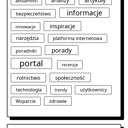
analizy
artykuły
aktualności
informacje
bezpieczeństwo
inspiracje
innowacje
narzędzia
platforma internetowa
porady
poradniki
portal
recenzje
rolnictwo
społeczność
technologia
użytkownicy
trendy
zdrowie
Wsparcie