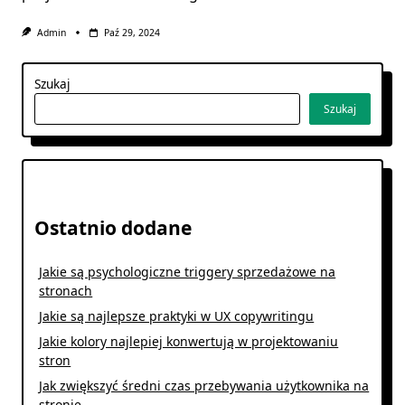
Admin
Paź 29, 2024
Szukaj
Szukaj
Ostatnio dodane
Jakie są psychologiczne triggery sprzedażowe na
stronach
Jakie są najlepsze praktyki w UX copywritingu
Jakie kolory najlepiej konwertują w projektowaniu
stron
Jak zwiększyć średni czas przebywania użytkownika na
stronie