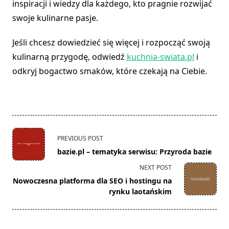
inspiracji i wiedzy dla każdego, kto pragnie rozwijać
swoje kulinarne pasje.
Jeśli chcesz dowiedzieć się więcej i rozpocząć swoją
kulinarną przygodę, odwiedź
kuchnia-swiata.pl
i
odkryj bogactwo smaków, które czekają na Ciebie.
<span
PREVIOUS POST
class="nav-
bazie.pl – tematyka serwisu: Przyroda bazie
subtitle
NEXT POST
screen-
Nowoczesna platforma dla SEO i hostingu na
reader-
rynku laotańskim
text">Page</span>