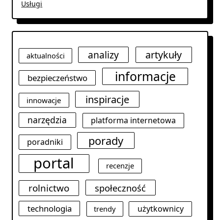
Usługi
analizy
artykuły
aktualności
informacje
bezpieczeństwo
inspiracje
innowacje
narzędzia
platforma internetowa
porady
poradniki
portal
recenzje
rolnictwo
społeczność
technologia
użytkownicy
trendy