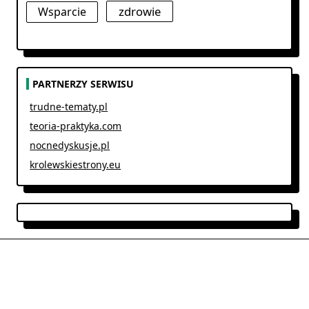
zdrowie
Wsparcie
PARTNERZY SERWISU
trudne-tematy.pl
teoria-praktyka.com
nocnedyskusje.pl
krolewskiestrony.eu