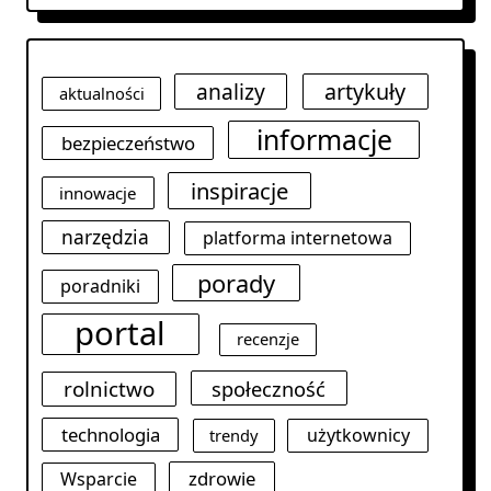
analizy
artykuły
aktualności
informacje
bezpieczeństwo
inspiracje
innowacje
narzędzia
platforma internetowa
porady
poradniki
portal
recenzje
rolnictwo
społeczność
technologia
użytkownicy
trendy
zdrowie
Wsparcie