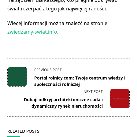
narzędziem dla każdego, kto pragnie odkrywać
świat i czerpać z tego jak najwięcej radości.
Więcej informacji można znaleźć na stronie
zwiedzamy-swiat.info
.
<span
PREVIOUS POST
class="nav-
Portal rolnicy.com: Twoje centrum wiedzy i
subtitle
społeczności rolniczej
screen-
NEXT POST
reader-
Dubaj: odkryj architektoniczne cuda i
text">Page</span>
dynamiczny rynek nieruchomości
RELATED POSTS