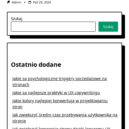
Admin
Paź 29, 2024
Szukaj
Szukaj
Ostatnio dodane
Jakie są psychologiczne triggery sprzedażowe na
stronach
Jakie są najlepsze praktyki w UX copywritingu
Jakie kolory najlepiej konwertują w projektowaniu
stron
Jak zwiększyć średni czas przebywania użytkownika na
stronie
Jak zwiększyć konwersję strony dzięki lepszemu UX