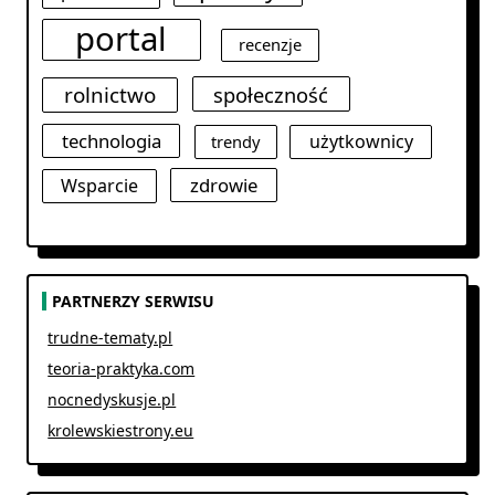
portal
recenzje
rolnictwo
społeczność
technologia
użytkownicy
trendy
zdrowie
Wsparcie
PARTNERZY SERWISU
trudne-tematy.pl
teoria-praktyka.com
nocnedyskusje.pl
krolewskiestrony.eu