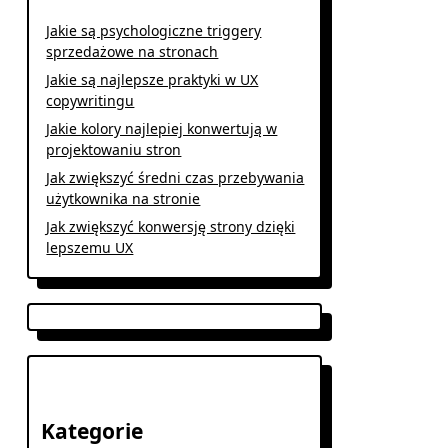
Jakie są psychologiczne triggery
sprzedażowe na stronach
Jakie są najlepsze praktyki w UX
copywritingu
Jakie kolory najlepiej konwertują w
projektowaniu stron
Jak zwiększyć średni czas przebywania
użytkownika na stronie
Jak zwiększyć konwersję strony dzięki
lepszemu UX
Kategorie