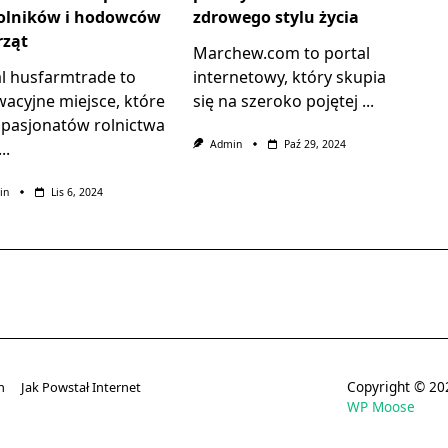
rolników i hodowców
zdrowego stylu życia
rząt
Marchew.com to portal
al husfarmtrade to
internetowy, który skupia
acyjne miejsce, które
się na szeroko pojętej
...
 pasjonatów rolnictwa
Admin
Paź 29, 2024
...
in
Lis 6, 2024
Copyright © 
n
Jak Powstał Internet
WP Moose