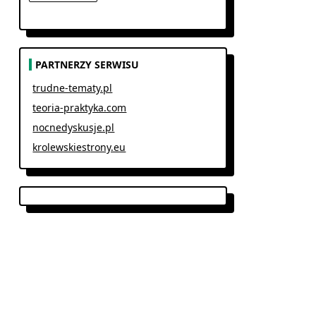
PARTNERZY SERWISU
trudne-tematy.pl
teoria-praktyka.com
nocnedyskusje.pl
krolewskiestrony.eu