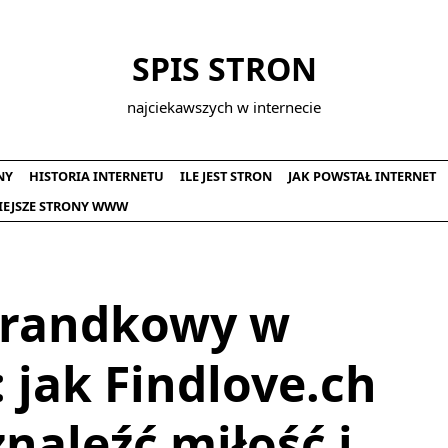
SPIS STRON
najciekawszych w internecie
NY
HISTORIA INTERNETU
ILE JEST STRON
JAK POWSTAŁ INTERNET
IEJSZE STRONY WWW
 randkowy w
: jak Findlove.ch
naleźć miłość i