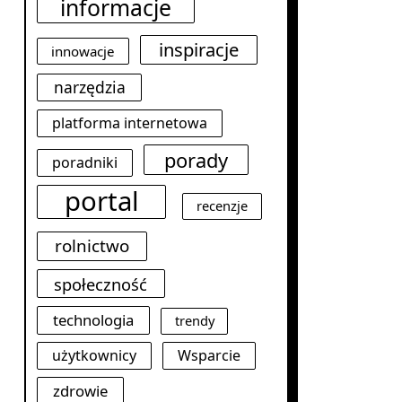
informacje
inspiracje
innowacje
narzędzia
platforma internetowa
porady
poradniki
portal
recenzje
rolnictwo
społeczność
technologia
trendy
użytkownicy
Wsparcie
zdrowie