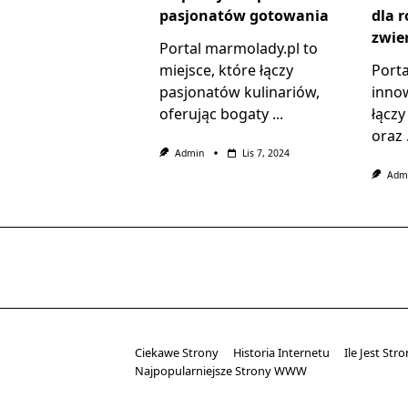
pasjonatów gotowania
dla 
zwie
Portal marmolady.pl to
miejsce, które łączy
Port
pasjonatów kulinariów,
innow
oferując bogaty
...
łączy
oraz
Admin
Lis 7, 2024
Adm
Ciekawe Strony
Historia Internetu
Ile Jest Stro
Najpopularniejsze Strony WWW