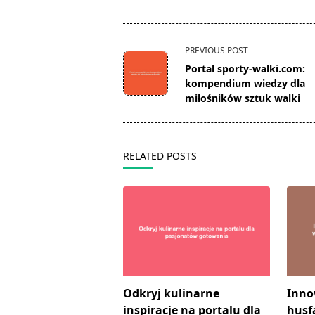
<span
PREVIOUS POST
class="nav-
Portal sporty-walki.com:
subtitle
kompendium wiedzy dla
screen-
miłośników sztuk walki
reader-
text">Page</span>
RELATED POSTS
Odkryj kulinarne
Inno
inspiracje na portalu dla
husf