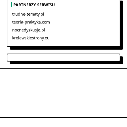
PARTNERZY SERWISU
trudne-tematy.pl
teoria-praktyka.com
nocnedyskusje.pl
krolewskiestrony.eu