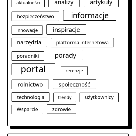
analizy
artykuły
aktualności
informacje
bezpieczeństwo
inspiracje
innowacje
narzędzia
platforma internetowa
porady
poradniki
portal
recenzje
rolnictwo
społeczność
technologia
użytkownicy
trendy
zdrowie
Wsparcie