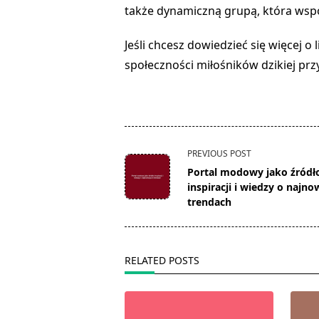
także dynamiczną grupą, która wspó
Jeśli chcesz dowiedzieć się więcej o 
społeczności miłośników dzikiej prz
<span
PREVIOUS POST
class="nav-
Portal modowy jako źródł
subtitle
inspiracji i wiedzy o najn
screen-
trendach
reader-
text">Page</span>
RELATED POSTS