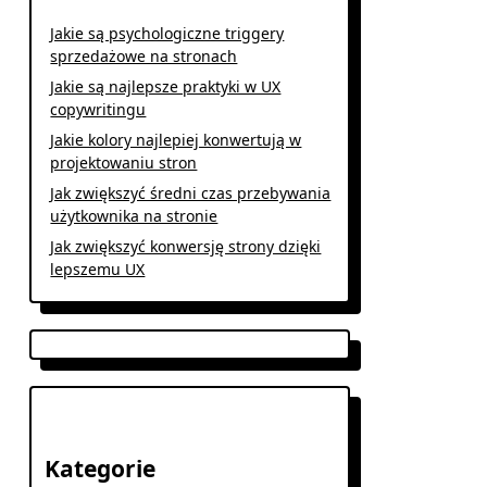
Jakie są psychologiczne triggery
sprzedażowe na stronach
Jakie są najlepsze praktyki w UX
copywritingu
Jakie kolory najlepiej konwertują w
projektowaniu stron
Jak zwiększyć średni czas przebywania
użytkownika na stronie
Jak zwiększyć konwersję strony dzięki
lepszemu UX
Kategorie