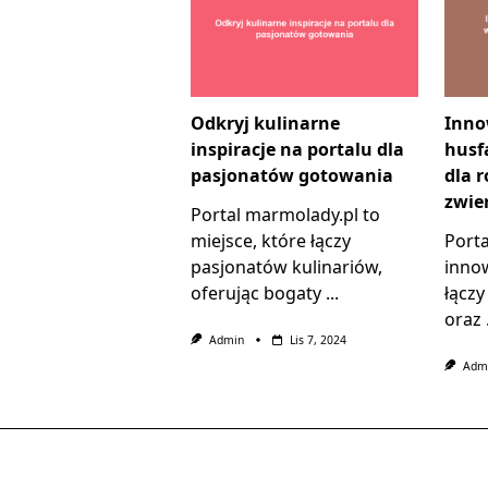
Odkryj kulinarne
Inno
inspiracje na portalu dla
husf
pasjonatów gotowania
dla 
zwie
Portal marmolady.pl to
miejsce, które łączy
Port
pasjonatów kulinariów,
innow
oferując bogaty
...
łączy
oraz
Admin
Lis 7, 2024
Adm