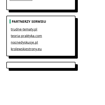
PARTNERZY SERWISU
trudne-tematy.pl
teoria-praktyka.com
nocnedyskusje.pl
krolewskiestrony.eu