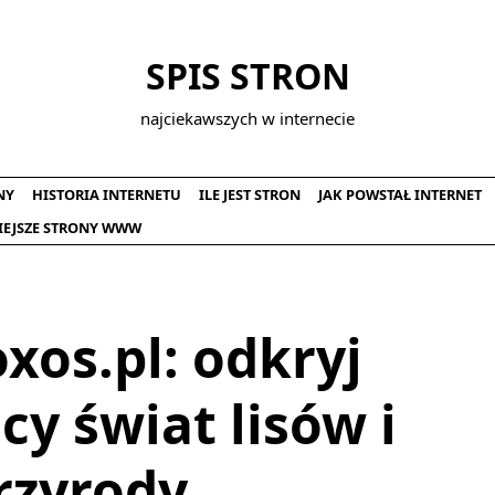
SPIS STRON
najciekawszych w internecie
NY
HISTORIA INTERNETU
ILE JEST STRON
JAK POWSTAŁ INTERNET
IEJSZE STRONY WWW
oxos.pl: odkryj
cy świat lisów i
rzyrody