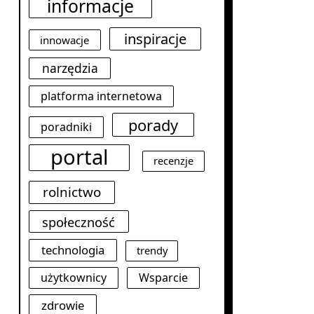
informacje
inspiracje
innowacje
narzędzia
platforma internetowa
porady
poradniki
portal
recenzje
rolnictwo
społeczność
technologia
trendy
użytkownicy
Wsparcie
zdrowie