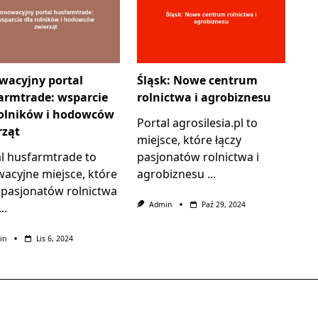
wacyjny portal
Śląsk: Nowe centrum
armtrade: wsparcie
rolnictwa i agrobiznesu
rolników i hodowców
Portal agrosilesia.pl to
rząt
miejsce, które łączy
al husfarmtrade to
pasjonatów rolnictwa i
acyjne miejsce, które
agrobiznesu
...
 pasjonatów rolnictwa
Admin
Paź 29, 2024
...
in
Lis 6, 2024