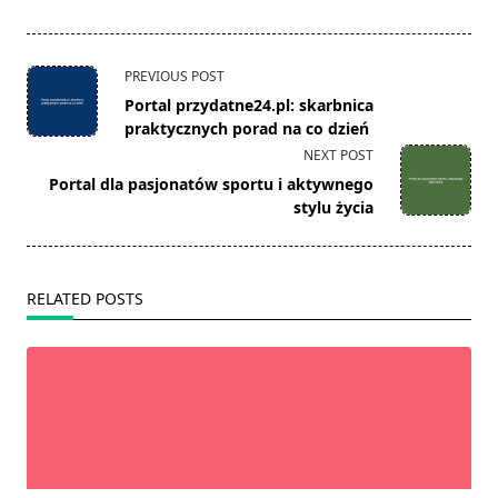
<span
PREVIOUS POST
class="nav-
Portal przydatne24.pl: skarbnica
subtitle
praktycznych porad na co dzień
screen-
NEXT POST
reader-
Portal dla pasjonatów sportu i aktywnego
text">Page</span>
stylu życia
RELATED POSTS