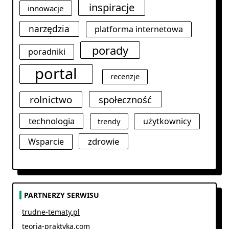
inspiracje
innowacje
narzędzia
platforma internetowa
porady
poradniki
portal
recenzje
rolnictwo
społeczność
technologia
użytkownicy
trendy
zdrowie
Wsparcie
PARTNERZY SERWISU
trudne-tematy.pl
teoria-praktyka.com