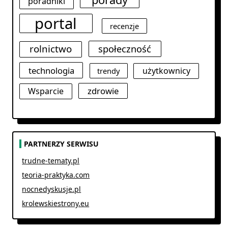
poradniki
portal
recenzje
rolnictwo
społeczność
technologia
użytkownicy
trendy
zdrowie
Wsparcie
PARTNERZY SERWISU
trudne-tematy.pl
teoria-praktyka.com
nocnedyskusje.pl
krolewskiestrony.eu