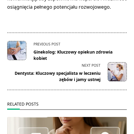
osiągnięcia pełnego potencjału rozwojowego.
<span
PREVIOUS POST
class="nav-
Ginekolog: Kluczowy opiekun zdrowia
subtitle
kobiet
screen-
NEXT POST
reader-
Dentysta: Kluczowy specjalista w leczeniu
text">Page</span>
zębów i jamy ustnej
RELATED POSTS