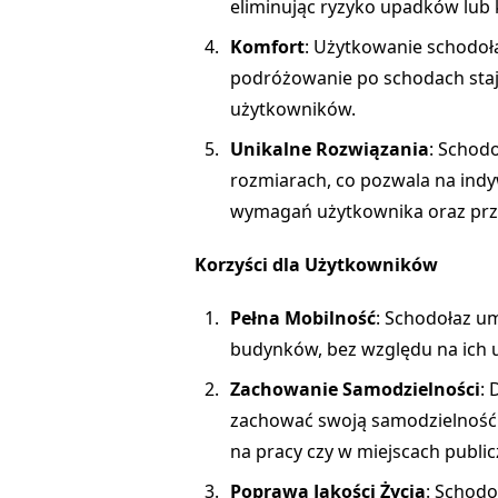
eliminując ryzyko upadków lub
Komfort
: Użytkowanie schodoła
podróżowanie po schodach staje
użytkowników.
Unikalne Rozwiązania
: Schod
rozmiarach, co pozwala na ind
wymagań użytkownika oraz przes
Korzyści dla Użytkowników
Pełna Mobilność
: Schodołaz u
budynków, bez względu na ich um
Zachowanie Samodzielności
:
zachować swoją samodzielność i
na pracy czy w miejscach public
Poprawa Jakości Życia
: Schodo