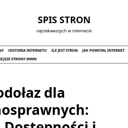
SPIS STRON
najciekawszych w internecie
NY
HISTORIA INTERNETU
ILE JEST STRON
JAK POWSTAŁ INTERNET
IEJSZE STRONY WWW
odołaz dla
nosprawnych:
Dostępności i