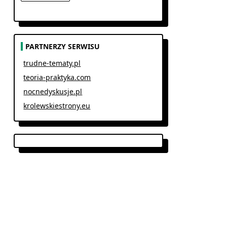
PARTNERZY SERWISU
trudne-tematy.pl
teoria-praktyka.com
nocnedyskusje.pl
krolewskiestrony.eu