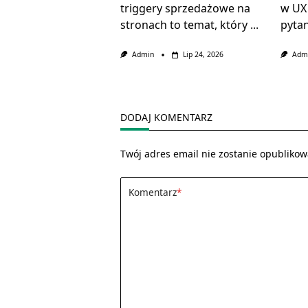
triggery sprzedażowe na
w UX
stronach to temat, który
...
pytan
Admin
Lip 24, 2026
Adm
DODAJ KOMENTARZ
Twój adres email nie zostanie opublikow
Komentarz
*