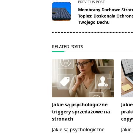
<span
PREVIOUS POST
class="nav-
Membrany Dachowe Strot
subtitle
Toples: Doskonała Ochrona
screen-
Twojego Dachu
reader-
text">Page</span>
RELATED POSTS
Jakie są psychologiczne
Jakie
triggery sprzedażowe na
prak
stronach
copy
Jakie są psychologiczne
Jakie