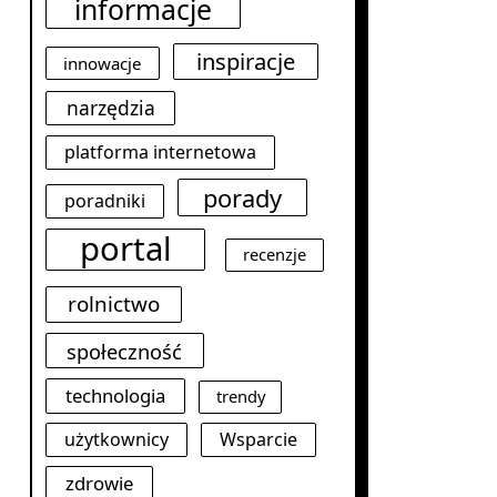
informacje
inspiracje
innowacje
narzędzia
platforma internetowa
porady
poradniki
portal
recenzje
rolnictwo
społeczność
technologia
trendy
użytkownicy
Wsparcie
zdrowie