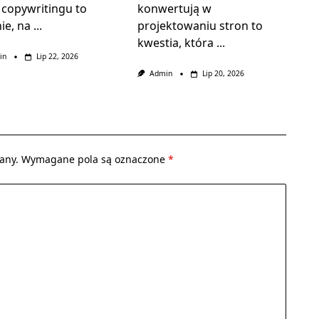
 copywritingu to
konwertują w
ie, na
...
projektowaniu stron to
kwestia, która
...
in
Lip 22, 2026
Admin
Lip 20, 2026
any.
Wymagane pola są oznaczone
*