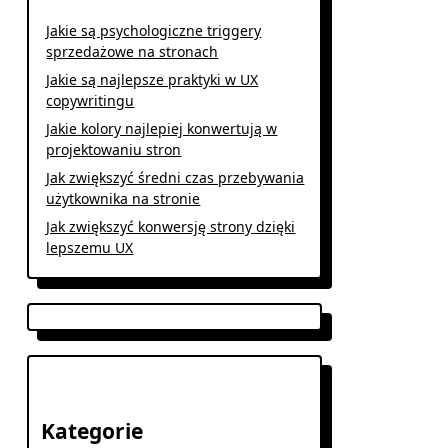
Jakie są psychologiczne triggery
sprzedażowe na stronach
Jakie są najlepsze praktyki w UX
copywritingu
Jakie kolory najlepiej konwertują w
projektowaniu stron
Jak zwiększyć średni czas przebywania
użytkownika na stronie
Jak zwiększyć konwersję strony dzięki
lepszemu UX
Kategorie