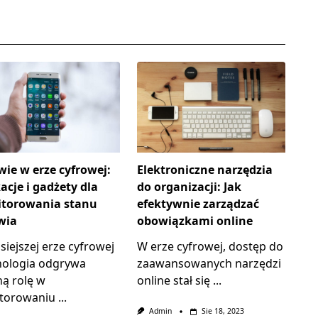
wie w erze cyfrowej:
Elektroniczne narzędzia
acje i gadżety dla
do organizacji: Jak
torowania stanu
efektywnie zarządzać
wia
obowiązkami online
siejszej erze cyfrowej
W erze cyfrowej, dostęp do
nologia odgrywa
zaawansowanych narzędzi
ną rolę w
online stał się
...
torowaniu
...
Admin
Sie 18, 2023