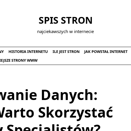
SPIS STRON
najciekawszych w internecie
NY
HISTORIA INTERNETU
ILE JEST STRON
JAK POWSTAŁ INTERNET
IEJSZE STRONY WWW
wanie Danych:
Warto Skorzystać
 Specjalistów?