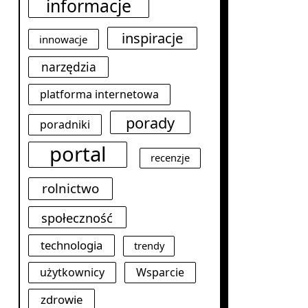
informacje
inspiracje
innowacje
narzędzia
platforma internetowa
porady
poradniki
portal
recenzje
rolnictwo
społeczność
technologia
trendy
użytkownicy
Wsparcie
zdrowie