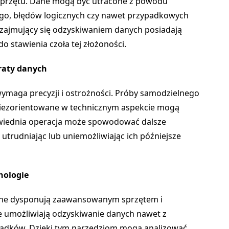
 sprzętu. Dane mogą być utracone z powodu
go, błędów logicznych czy nawet przypadkowych
i zajmujący się odzyskiwaniem danych posiadają
o stawienia czoła tej złożoności.
traty danych
maga precyzji i ostrożności. Próby samodzielnego
niezorientowane w technicznym aspekcie mogą
owiednia operacja może spowodować dalsze
utrudniając lub uniemożliwiając ich późniejsze
hnologie
dane dysponują zaawansowanym sprzętem i
re umożliwiają odzyskiwanie danych nawet z
padków. Dzięki tym narzędziom mogą analizować