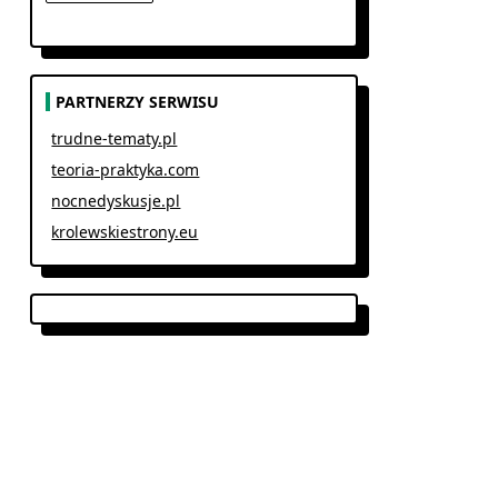
PARTNERZY SERWISU
trudne-tematy.pl
teoria-praktyka.com
nocnedyskusje.pl
krolewskiestrony.eu