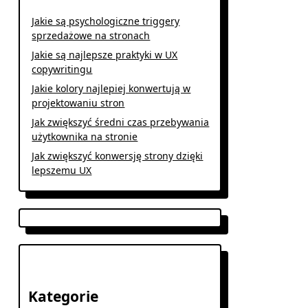
Jakie są psychologiczne triggery
sprzedażowe na stronach
Jakie są najlepsze praktyki w UX
copywritingu
Jakie kolory najlepiej konwertują w
projektowaniu stron
Jak zwiększyć średni czas przebywania
użytkownika na stronie
Jak zwiększyć konwersję strony dzięki
lepszemu UX
Kategorie