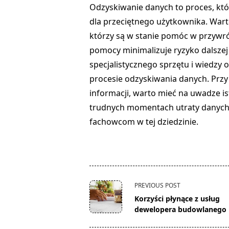
Odzyskiwanie danych to proces, kt
dla przeciętnego użytkownika. Warto
którzy są w stanie pomóc w przywró
pomocy minimalizuje ryzyko dalszej
specjalistycznego sprzętu i wiedzy
procesie odzyskiwania danych. Przy
informacji, warto mieć na uwadze i
trudnych momentach utraty danyc
fachowcom w tej dziedzinie.
<span
PREVIOUS POST
class="nav-
Korzyści płynące z usług
subtitle
dewelopera budowlanego
screen-