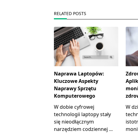
reader-
text">Page</span>
RELATED POSTS
Naprawa Laptopów:
Zdro
Kluczowe Aspekty
Aplik
Naprawy Sprzętu
moni
Komputerowego
zdro
W dobie cyfrowej
W dzi
technologii laptopy stały
tech
się nieodłącznym
istot
narzędziem codziennej
...
moni