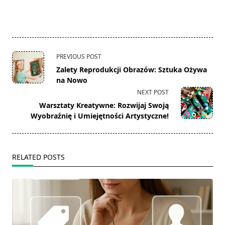
<span
PREVIOUS POST
class="nav-
Zalety Reprodukcji Obrazów: Sztuka Ożywa
subtitle
na Nowo
screen-
NEXT POST
reader-
Warsztaty Kreatywne: Rozwijaj Swoją
text">Page</span>
Wyobraźnię i Umiejętności Artystyczne!
RELATED POSTS