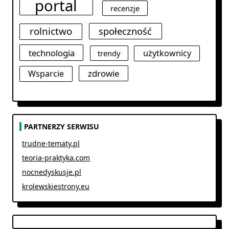
portal
recenzje
rolnictwo
społeczność
technologia
użytkownicy
trendy
zdrowie
Wsparcie
PARTNERZY SERWISU
trudne-tematy.pl
teoria-praktyka.com
nocnedyskusje.pl
krolewskiestrony.eu