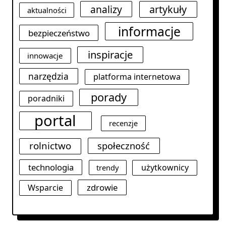
analizy
artykuły
aktualności
informacje
bezpieczeństwo
inspiracje
innowacje
narzędzia
platforma internetowa
porady
poradniki
portal
recenzje
rolnictwo
społeczność
technologia
użytkownicy
trendy
zdrowie
Wsparcie