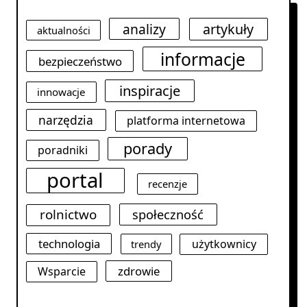
analizy
artykuły
aktualności
informacje
bezpieczeństwo
inspiracje
innowacje
narzędzia
platforma internetowa
porady
poradniki
portal
recenzje
rolnictwo
społeczność
technologia
użytkownicy
trendy
zdrowie
Wsparcie