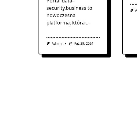
Portal data-
security.business to
nowoczesna
platforma, która
...
Admin
Paź 29, 2024