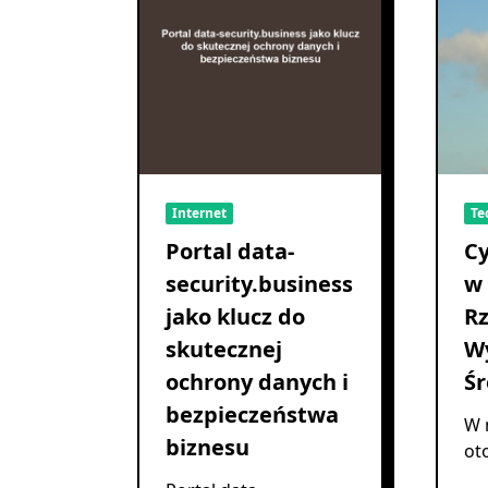
Internet
Te
Portal data-
C
security.business
w 
jako klucz do
R
skutecznej
W
ochrony danych i
Śr
bezpieczeństwa
W 
biznesu
ot