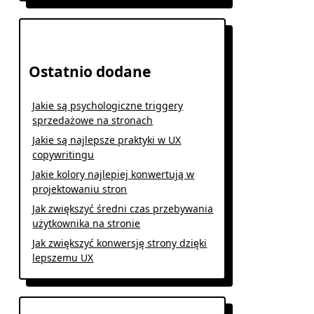
Ostatnio dodane
Jakie są psychologiczne triggery
sprzedażowe na stronach
Jakie są najlepsze praktyki w UX
copywritingu
Jakie kolory najlepiej konwertują w
projektowaniu stron
Jak zwiększyć średni czas przebywania
użytkownika na stronie
Jak zwiększyć konwersję strony dzięki
lepszemu UX