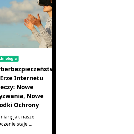
chnologia
yberbezpieczeństwo
Erze Internetu
zeczy: Nowe
yzwania, Nowe
odki Ochrony
miarę jak nasze
oczenie staje
...