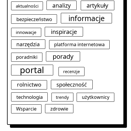
analizy
artykuły
aktualności
informacje
bezpieczeństwo
inspiracje
innowacje
narzędzia
platforma internetowa
porady
poradniki
portal
recenzje
rolnictwo
społeczność
technologia
użytkownicy
trendy
zdrowie
Wsparcie