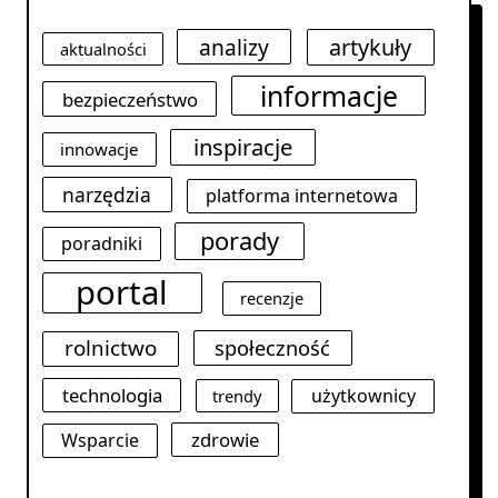
analizy
artykuły
aktualności
informacje
bezpieczeństwo
inspiracje
innowacje
narzędzia
platforma internetowa
porady
poradniki
portal
recenzje
rolnictwo
społeczność
technologia
użytkownicy
trendy
zdrowie
Wsparcie