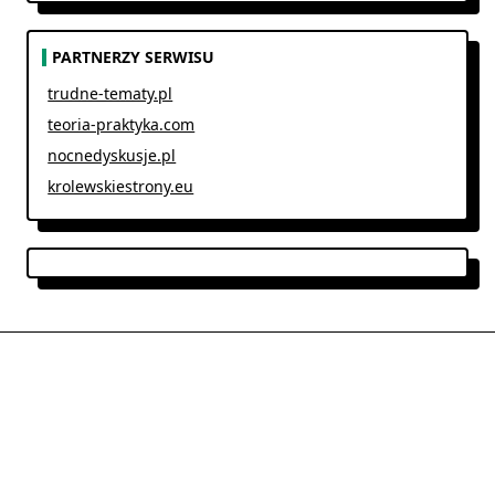
PARTNERZY SERWISU
trudne-tematy.pl
teoria-praktyka.com
nocnedyskusje.pl
krolewskiestrony.eu