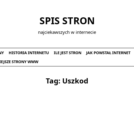
SPIS STRON
najciekawszych w internecie
NY
HISTORIA INTERNETU
ILE JEST STRON
JAK POWSTAŁ INTERNET
IEJSZE STRONY WWW
Tag:
Uszkod