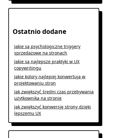
Ostatnio dodane
Jakie są psychologiczne triggery
sprzedażowe na stronach
Jakie są najlepsze praktyki w UX
copywritingu
Jakie kolory najlepiej konwertują w
projektowaniu stron
Jak zwiększyć średni czas przebywania
użytkownika na stronie
Jak zwiększyć konwersję strony dzięki
lepszemu UX