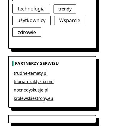
technologia
trendy
użytkownicy
Wsparcie
zdrowie
PARTNERZY SERWISU
trudne-tematy.pl
teoria-praktyka.com
nocnedyskusje.pl
krolewskiestrony.eu