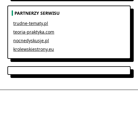
PARTNERZY SERWISU
trudne-tematy.pl
teoria-praktyka.com
nocnedyskusje.pl
krolewskiestrony.eu