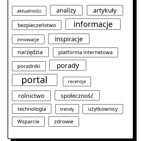
analizy
artykuły
aktualności
informacje
bezpieczeństwo
inspiracje
innowacje
narzędzia
platforma internetowa
porady
poradniki
portal
recenzje
rolnictwo
społeczność
technologia
użytkownicy
trendy
zdrowie
Wsparcie