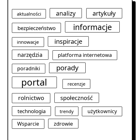
analizy
artykuły
aktualności
informacje
bezpieczeństwo
inspiracje
innowacje
narzędzia
platforma internetowa
porady
poradniki
portal
recenzje
rolnictwo
społeczność
technologia
użytkownicy
trendy
zdrowie
Wsparcie