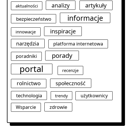
analizy
artykuły
aktualności
informacje
bezpieczeństwo
inspiracje
innowacje
narzędzia
platforma internetowa
porady
poradniki
portal
recenzje
rolnictwo
społeczność
technologia
użytkownicy
trendy
zdrowie
Wsparcie