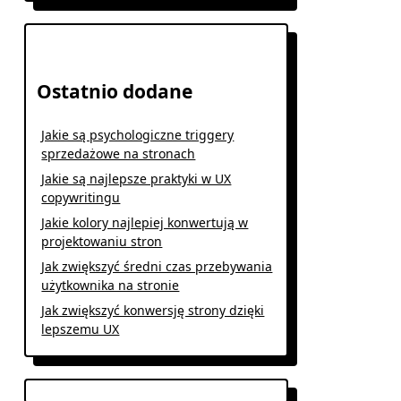
Ostatnio dodane
Jakie są psychologiczne triggery
sprzedażowe na stronach
Jakie są najlepsze praktyki w UX
copywritingu
Jakie kolory najlepiej konwertują w
projektowaniu stron
Jak zwiększyć średni czas przebywania
użytkownika na stronie
Jak zwiększyć konwersję strony dzięki
lepszemu UX