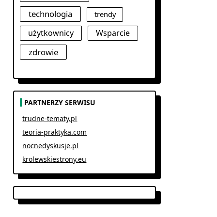
technologia
trendy
użytkownicy
Wsparcie
zdrowie
PARTNERZY SERWISU
trudne-tematy.pl
teoria-praktyka.com
nocnedyskusje.pl
krolewskiestrony.eu