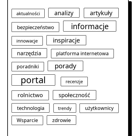
analizy
artykuły
aktualności
informacje
bezpieczeństwo
inspiracje
innowacje
narzędzia
platforma internetowa
porady
poradniki
portal
recenzje
rolnictwo
społeczność
technologia
użytkownicy
trendy
zdrowie
Wsparcie