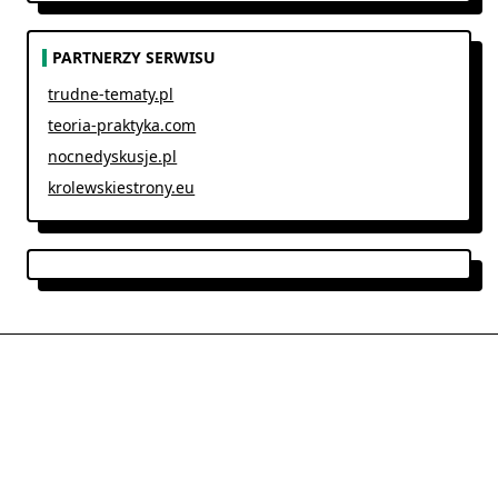
PARTNERZY SERWISU
trudne-tematy.pl
teoria-praktyka.com
nocnedyskusje.pl
krolewskiestrony.eu