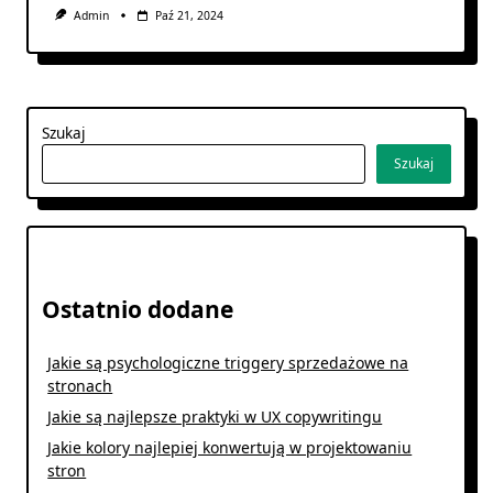
Admin
Paź 21, 2024
Szukaj
Szukaj
Ostatnio dodane
Jakie są psychologiczne triggery sprzedażowe na
stronach
Jakie są najlepsze praktyki w UX copywritingu
Jakie kolory najlepiej konwertują w projektowaniu
stron