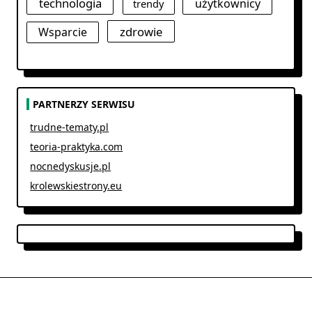
technologia
użytkownicy
trendy
zdrowie
Wsparcie
PARTNERZY SERWISU
trudne-tematy.pl
teoria-praktyka.com
nocnedyskusje.pl
krolewskiestrony.eu