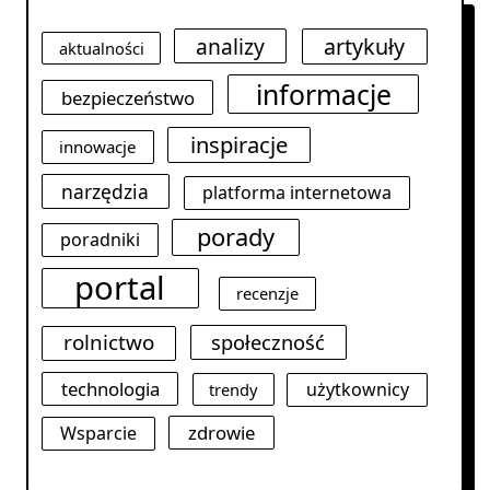
analizy
artykuły
aktualności
informacje
bezpieczeństwo
inspiracje
innowacje
narzędzia
platforma internetowa
porady
poradniki
portal
recenzje
rolnictwo
społeczność
technologia
użytkownicy
trendy
zdrowie
Wsparcie