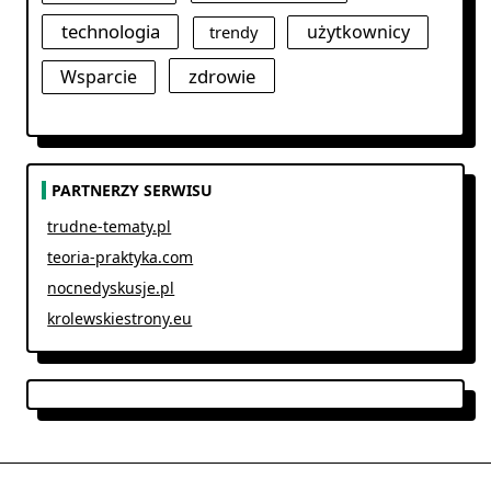
technologia
użytkownicy
trendy
zdrowie
Wsparcie
PARTNERZY SERWISU
trudne-tematy.pl
teoria-praktyka.com
nocnedyskusje.pl
krolewskiestrony.eu