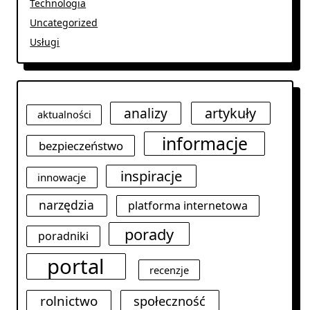
Technologia
Uncategorized
Usługi
analizy
artykuły
aktualności
informacje
bezpieczeństwo
inspiracje
innowacje
narzędzia
platforma internetowa
porady
poradniki
portal
recenzje
rolnictwo
społeczność