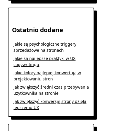
Ostatnio dodane
Jakie są psychologiczne triggery
sprzedażowe na stronach
Jakie są najlepsze praktyki w UX
copywritingu
Jakie kolory najlepiej konwertują w
projektowaniu stron
Jak zwiększyć średni czas przebywania
użytkownika na stronie
Jak zwiększyć konwersję strony dzięki
lepszemu UX