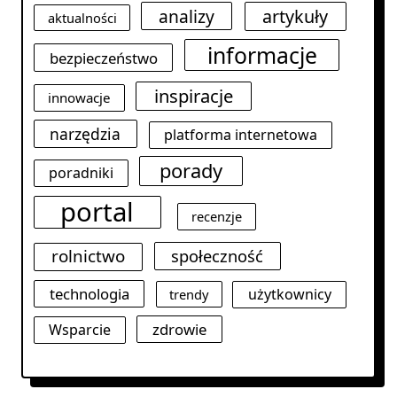
analizy
artykuły
aktualności
informacje
bezpieczeństwo
inspiracje
innowacje
narzędzia
platforma internetowa
porady
poradniki
portal
recenzje
rolnictwo
społeczność
technologia
użytkownicy
trendy
zdrowie
Wsparcie