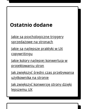
Ostatnio dodane
Jakie są psychologiczne triggery
sprzedażowe na stronach
Jakie są najlepsze praktyki w UX
copywritingu
Jakie kolory najlepiej konwertują w
projektowaniu stron
Jak zwiększyć średni czas przebywania
użytkownika na stronie
Jak zwiększyć konwersję strony dzięki
lepszemu UX