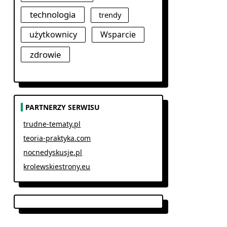
technologia
trendy
użytkownicy
Wsparcie
zdrowie
PARTNERZY SERWISU
trudne-tematy.pl
teoria-praktyka.com
nocnedyskusje.pl
krolewskiestrony.eu