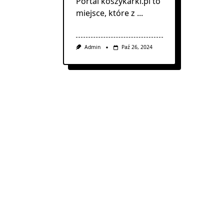
Portal koszykarki.pl to
miejsce, które z
...
Admin
Paź 26, 2024