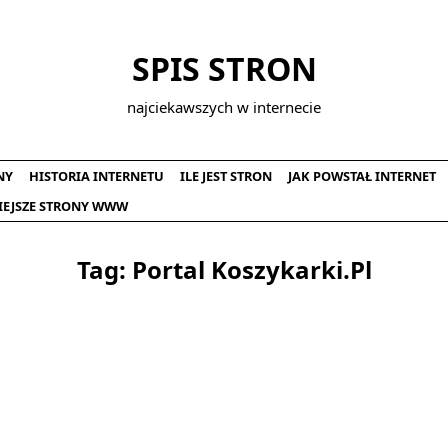
SPIS STRON
najciekawszych w internecie
NY
HISTORIA INTERNETU
ILE JEST STRON
JAK POWSTAŁ INTERNET
IEJSZE STRONY WWW
Tag:
Portal Koszykarki.pl