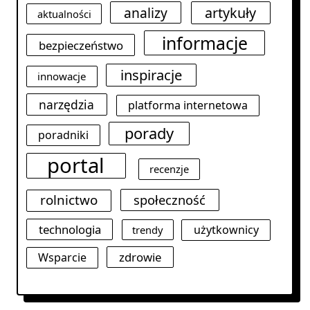
analizy
artykuły
aktualności
informacje
bezpieczeństwo
inspiracje
innowacje
narzędzia
platforma internetowa
porady
poradniki
portal
recenzje
rolnictwo
społeczność
technologia
użytkownicy
trendy
zdrowie
Wsparcie