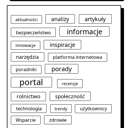
analizy
artykuły
aktualności
informacje
bezpieczeństwo
inspiracje
innowacje
narzędzia
platforma internetowa
porady
poradniki
portal
recenzje
rolnictwo
społeczność
technologia
użytkownicy
trendy
zdrowie
Wsparcie