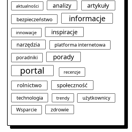
analizy
artykuły
aktualności
informacje
bezpieczeństwo
inspiracje
innowacje
narzędzia
platforma internetowa
porady
poradniki
portal
recenzje
rolnictwo
społeczność
technologia
użytkownicy
trendy
zdrowie
Wsparcie