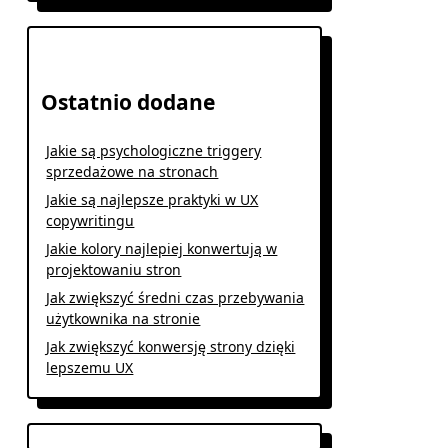
Ostatnio dodane
Jakie są psychologiczne triggery
sprzedażowe na stronach
Jakie są najlepsze praktyki w UX
copywritingu
Jakie kolory najlepiej konwertują w
projektowaniu stron
Jak zwiększyć średni czas przebywania
użytkownika na stronie
Jak zwiększyć konwersję strony dzięki
lepszemu UX